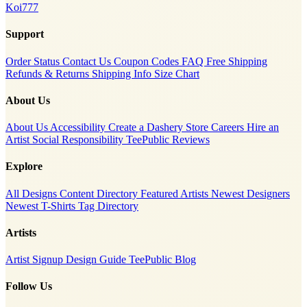
Koi777
Support
Order Status
Contact Us
Coupon Codes
FAQ
Free Shipping
Refunds & Returns
Shipping Info
Size Chart
About Us
About Us
Accessibility
Create a Dashery Store
Careers
Hire an
Artist
Social Responsibility
TeePublic Reviews
Explore
All Designs
Content Directory
Featured Artists
Newest Designers
Newest T-Shirts
Tag Directory
Artists
Artist Signup
Design Guide
TeePublic Blog
Follow Us