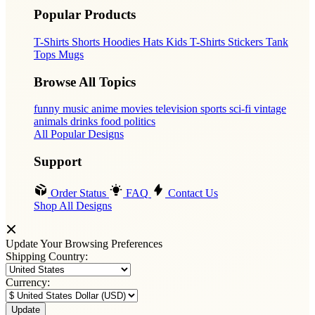
Popular Products
T-Shirts
Shorts
Hoodies
Hats
Kids T-Shirts
Stickers
Tank
Tops
Mugs
Browse All Topics
funny
music
anime
movies
television
sports
sci-fi
vintage
animals
drinks
food
politics
All Popular Designs
Support
Order Status
FAQ
Contact Us
Shop All Designs
Update Your Browsing Preferences
Shipping Country:
Currency: