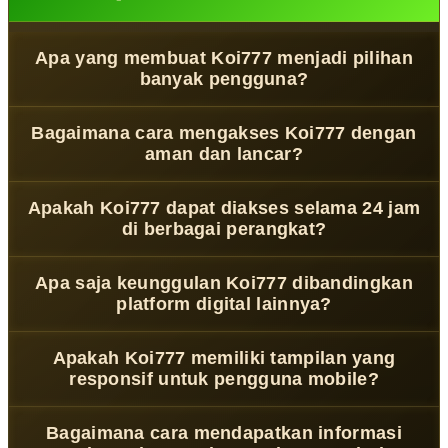
Apa yang membuat Koi777 menjadi pilihan
banyak pengguna?
Koi777 menawarkan navigasi yang mudah, performa yang
Bagaimana cara mengakses Koi777 dengan
stabil, serta tampilan yang responsif. Kombinasi tersebut
aman dan lancar?
memberikan pengalaman akses yang lebih nyaman di
berbagai perangkat.
Gunakan selalu alamat resmi Koi777 dan pastikan koneksi
Apakah Koi777 dapat diakses selama 24 jam
internet dalam kondisi stabil agar proses akses berjalan
di berbagai perangkat?
lebih cepat, aman, dan tanpa kendala.
Ya, Koi777 dapat diakses kapan saja melalui desktop,
Apa saja keunggulan Koi777 dibandingkan
laptop, tablet, maupun smartphone dengan tampilan
platform digital lainnya?
yang tetap optimal dan mudah digunakan.
Koi777 mengutamakan kemudahan navigasi, kecepatan
Apakah Koi777 memiliki tampilan yang
akses, serta pengembangan layanan secara berkelanjutan
responsif untuk pengguna mobile?
untuk memberikan pengalaman yang lebih baik bagi
pengguna.
Tentu. Seluruh halaman Koi777 telah dioptimalkan agar
Bagaimana cara mendapatkan informasi
tampil nyaman di berbagai ukuran layar sehingga tetap