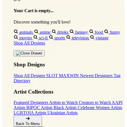
Your Cart is empty...
Discover something you'll love!
animals
anime
drinks
fantasy
food
funny
movies
sci-fi
sports
television
vintage
Shop All Designs
Shop Designs
Shop All Designs
SLOT MAXWIN
Newest Designers
Tag
Directory
Artist Collections
Featured Designers
Artists to Watch
Creators to Watch
AAPI
Artists
BIPOC Artists
Black Artists
Celebrate Women Artists
LGBTQIA Artists
Ukrainian Artists
Back To Menu