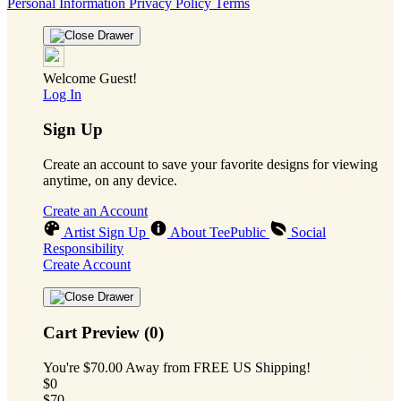
Personal Information
Privacy Policy
Terms
Welcome Guest!
Log In
Sign Up
Create an account to save your favorite designs for viewing
anytime, on any device.
Create an Account
Artist Sign Up
About TeePublic
Social
Responsibility
Create Account
Cart Preview (0)
You're
$70.00
Away from
FREE US Shipping!
$0
$70