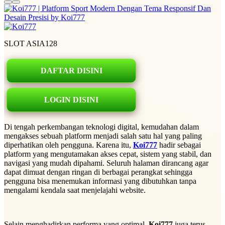
SLOT ASIA128
DAFTAR DISINI
LOGIN DISINI
Di tengah perkembangan teknologi digital, kemudahan dalam
mengakses sebuah platform menjadi salah satu hal yang paling
diperhatikan oleh pengguna. Karena itu,
Koi777
hadir sebagai
platform yang mengutamakan akses cepat, sistem yang stabil, dan
navigasi yang mudah dipahami. Seluruh halaman dirancang agar
dapat dimuat dengan ringan di berbagai perangkat sehingga
pengguna bisa menemukan informasi yang dibutuhkan tanpa
mengalami kendala saat menjelajahi website.
Selain menghadirkan performa yang optimal,
Koi777
juga terus