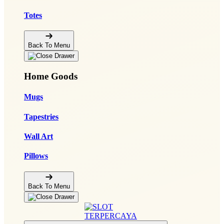
Totes
Back To Menu
Home Goods
Mugs
Tapestries
Wall Art
Pillows
Back To Menu