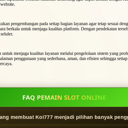
 website.
kukan pengembangan pada setiap bagian layanan agar tetap sesuai de
ara berkala untuk menjaga kualitas platform. Dengan pendekatan terse
eluler.
untuk menjaga kualitas layanan melalui pengelolaan sistem yang profe
galaman penggunaan yang sederhana, aman, dan efisien sehingga setia
percaya.
FAQ PEMAIN SLOT ONLINE
ang membuat Koi777 menjadi pilihan banyak pen