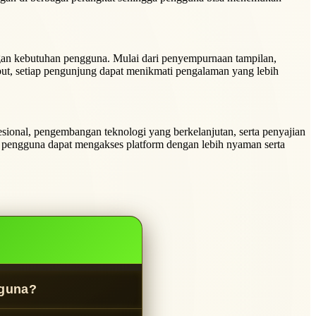
ngan kebutuhan pengguna. Mulai dari penyempurnaan tampilan,
but, setiap pengunjung dapat menikmati pengalaman yang lebih
sional, pengembangan teknologi yang berkelanjutan, serta penyajian
p pengguna dapat mengakses platform dengan lebih nyaman serta
gguna?