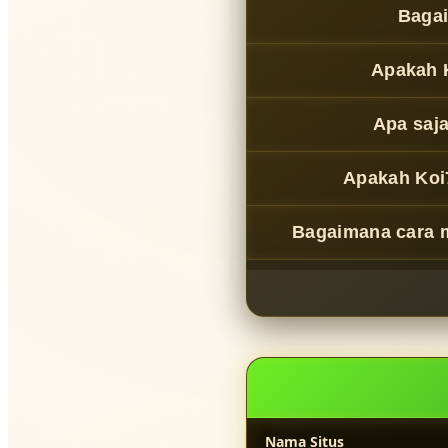
Koi777 menawarkan navigas
Bagai
memberikan pengalaman ak
Gunakan selalu alamat resm
Apakah K
cepat, aman, dan tanpa ke
Ya, Koi777 dapat diakses 
Apa saja
optimal dan mudah diguna
Koi777 mengutamakan kemu
Apakah Koi
untuk memberikan pengala
Tentu. Seluruh halaman Ko
Bagaimana cara m
digunakan melalui perangk
Informasi terbaru dapat d
selalu memperoleh informa
Nama Situs