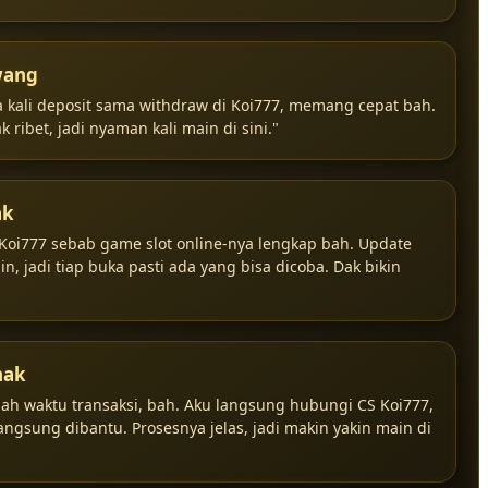
wang
 kali deposit sama withdraw di Koi777, memang cepat bah.
k ribet, jadi nyaman kali main di sini."
ak
 Koi777 sebab game slot online-nya lengkap bah. Update
n, jadi tiap buka pasti ada yang bisa dicoba. Dak bikin
nak
ah waktu transaksi, bah. Aku langsung hubungi CS Koi777,
ngsung dibantu. Prosesnya jelas, jadi makin yakin main di