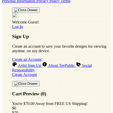
Personal Information
Privacy Policy
Terms
Welcome Guest!
Log In
Sign Up
Create an account to save your favorite designs for viewing
anytime, on any device.
Create an Account
Artist Sign Up
About TeePublic
Social
Responsibility
Create Account
Cart Preview (0)
You're
$70.00
Away from
FREE US Shipping!
$0
$70