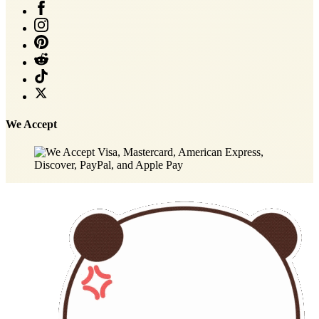
We Accept