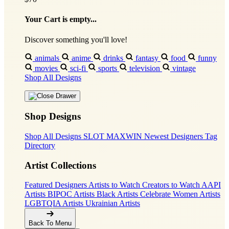
Your Cart is empty...
Discover something you'll love!
animals
anime
drinks
fantasy
food
funny
movies
sci-fi
sports
television
vintage
Shop All Designs
Shop Designs
Shop All Designs
SLOT MAXWIN
Newest Designers
Tag
Directory
Artist Collections
Featured Designers
Artists to Watch
Creators to Watch
AAPI
Artists
BIPOC Artists
Black Artists
Celebrate Women Artists
LGBTQIA Artists
Ukrainian Artists
Back To Menu