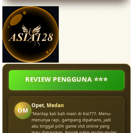
REVIEW PENGGUNA ⭐⭐⭐
Opet, Medan
OM
“Mantap kali bah main di Koi777. Menu-
menunya rapi, gampang dipahami, jadi
aku tinggal pilih game slot online yang
mau dimainkan. Nggak pakai muter-muter