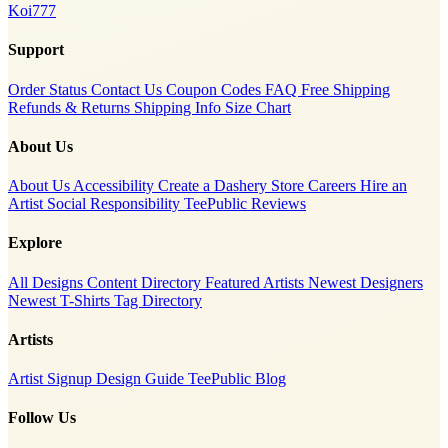
Koi777
Support
Order Status
Contact Us
Coupon Codes
FAQ
Free Shipping
Refunds & Returns
Shipping Info
Size Chart
About Us
About Us
Accessibility
Create a Dashery Store
Careers
Hire an
Artist
Social Responsibility
TeePublic Reviews
Explore
All Designs
Content Directory
Featured Artists
Newest Designers
Newest T-Shirts
Tag Directory
Artists
Artist Signup
Design Guide
TeePublic Blog
Follow Us