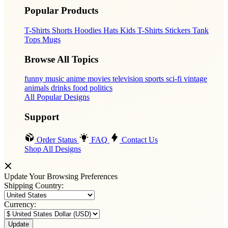
Popular Products
T-Shirts
Shorts
Hoodies
Hats
Kids T-Shirts
Stickers
Tank
Tops
Mugs
Browse All Topics
funny
music
anime
movies
television
sports
sci-fi
vintage
animals
drinks
food
politics
All Popular Designs
Support
Order Status
FAQ
Contact Us
Shop All Designs
Update Your Browsing Preferences
Shipping Country:
Currency: