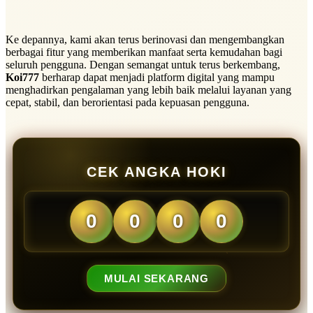
Ke depannya, kami akan terus berinovasi dan mengembangkan
berbagai fitur yang memberikan manfaat serta kemudahan bagi
seluruh pengguna. Dengan semangat untuk terus berkembang,
Koi777
berharap dapat menjadi platform digital yang mampu
menghadirkan pengalaman yang lebih baik melalui layanan yang
cepat, stabil, dan berorientasi pada kepuasan pengguna.
CEK ANGKA HOKI
0
0
0
0
MULAI SEKARANG