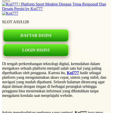
SLOT ASIA128
DAFTAR DISINI
LOGIN DISINI
Di tengah perkembangan teknologi digital, kemudahan dalam
mengakses sebuah platform menjadi salah satu hal yang paling
diperhatikan oleh pengguna. Karena itu,
Koi777
hadir sebagai
platform yang mengutamakan akses cepat, sistem yang stabil, dan
navigasi yang mudah dipahami. Seluruh halaman dirancang agar
dapat dimuat dengan ringan di berbagai perangkat sehingga
pengguna bisa menemukan informasi yang dibutuhkan tanpa
mengalami kendala saat menjelajahi website.
Selain menghadirkan performa yang optimal,
Koi777
juga terus