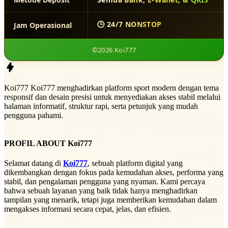
🕒 24/7 NONSTOP
Jam Operasional
©2026 Koi777
Koi777 Koi777 menghadirkan platform sport modern dengan tema
responsif dan desain presisi untuk menyediakan akses stabil melalui
halaman informatif, struktur rapi, serta petunjuk yang mudah
pengguna pahami.
PROFIL ABOUT Koi777
Selamat datang di
Koi777
, sebuah platform digital yang
dikembangkan dengan fokus pada kemudahan akses, performa yang
stabil, dan pengalaman pengguna yang nyaman. Kami percaya
bahwa sebuah layanan yang baik tidak hanya menghadirkan
tampilan yang menarik, tetapi juga memberikan kemudahan dalam
mengakses informasi secara cepat, jelas, dan efisien.