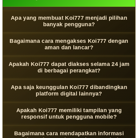
Apa yang membuat Koi777 menjadi pilihan
banyak pengguna?
Koi777 menawarkan navigasi yang mudah, performa yang
Bagaimana cara mengakses Koi777 dengan
stabil, serta tampilan yang responsif. Kombinasi tersebut
aman dan lancar?
memberikan pengalaman akses yang lebih nyaman di
berbagai perangkat.
Gunakan selalu alamat resmi Koi777 dan pastikan koneksi
Apakah Koi777 dapat diakses selama 24 jam
internet dalam kondisi stabil agar proses akses berjalan
di berbagai perangkat?
lebih cepat, aman, dan tanpa kendala.
Ya, Koi777 dapat diakses kapan saja melalui desktop,
Apa saja keunggulan Koi777 dibandingkan
laptop, tablet, maupun smartphone dengan tampilan
platform digital lainnya?
yang tetap optimal dan mudah digunakan.
Koi777 mengutamakan kemudahan navigasi, kecepatan
Apakah Koi777 memiliki tampilan yang
akses, serta pengembangan layanan secara berkelanjutan
responsif untuk pengguna mobile?
untuk memberikan pengalaman yang lebih baik bagi
pengguna.
Tentu. Seluruh halaman Koi777 telah dioptimalkan agar
Bagaimana cara mendapatkan informasi
tampil nyaman di berbagai ukuran layar sehingga tetap