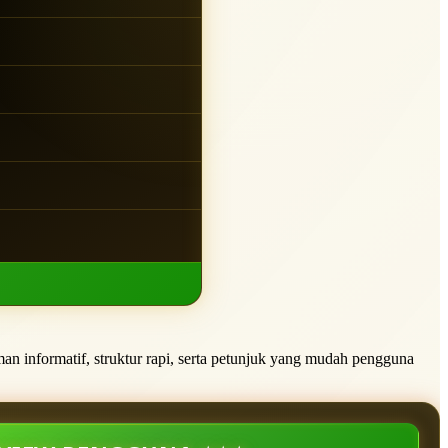
n informatif, struktur rapi, serta petunjuk yang mudah pengguna