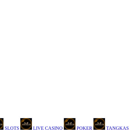
SLOTS
LIVE CASINO
POKER
TANGKAS