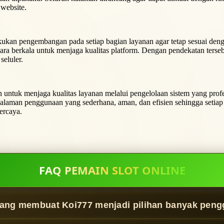
 website.
kukan pengembangan pada setiap bagian layanan agar tetap sesuai de
ara berkala untuk menjaga kualitas platform. Dengan pendekatan terse
eluler.
untuk menjaga kualitas layanan melalui pengelolaan sistem yang profe
galaman penggunaan yang sederhana, aman, dan efisien sehingga setia
percaya.
FAQ PEMAIN SLOT ONLINE
ang membuat Koi777 menjadi pilihan banyak pen