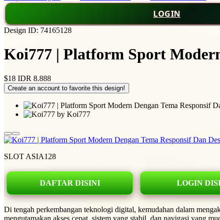
LOGIN
Design ID: 74165128
Koi777 | Platform Sport Moder
$18
IDR 8.888
Create an account to favorite this design!
SLOT ASIA128
DAFTAR DISINI
LOGIN DIS
Di tengah perkembangan teknologi digital, kemudahan dalam mengakse
mengutamakan akses cepat, sistem yang stabil, dan navigasi yang m