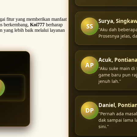
ai fitur yang memberikan manfaat
Surya, Singka
SS
rus berkembang,
Koi777
berharap
"Aku dah beberapa
 yang lebih baik melalui layanan
Prosesnya jelas, da
Acuk, Pontian
AP
"Aku suke main di
game baru pun raji
jenuh lah."
Daniel, Pontia
DP
"Pernah ada masal
dak sampai lama la
sini."