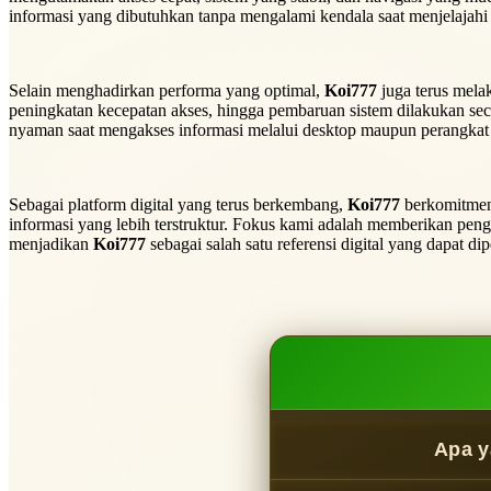
informasi yang dibutuhkan tanpa mengalami kendala saat menjelajahi
Selain menghadirkan performa yang optimal,
Koi777
juga terus mela
peningkatan kecepatan akses, hingga pembaruan sistem dilakukan sec
nyaman saat mengakses informasi melalui desktop maupun perangkat s
Sebagai platform digital yang terus berkembang,
Koi777
berkomitmen 
informasi yang lebih terstruktur. Fokus kami adalah memberikan pen
menjadikan
Koi777
sebagai salah satu referensi digital yang dapat di
Apa y