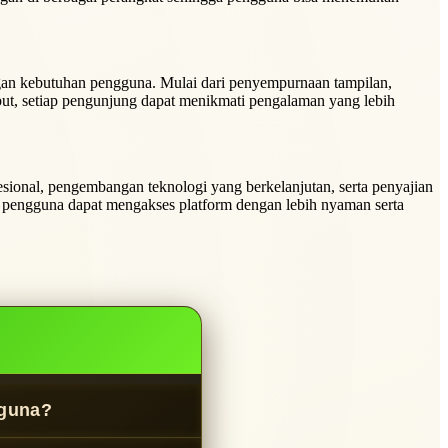
ngan kebutuhan pengguna. Mulai dari penyempurnaan tampilan,
but, setiap pengunjung dapat menikmati pengalaman yang lebih
sional, pengembangan teknologi yang berkelanjutan, serta penyajian
p pengguna dapat mengakses platform dengan lebih nyaman serta
gguna?