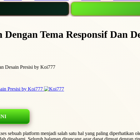
n Dengan Tema Responsif Dan Des
INI
s sebuah platform menjadi salah satu hal yang paling diperhatikan ol
udah dipahami. Seluruh halaman dirancang agar dapat dimuat dengan r