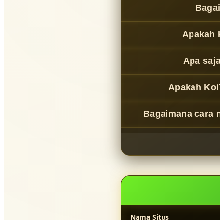
Koi777 menawarkan navigas
Bagai
memberikan pengalaman ak
Gunakan selalu alamat resm
Apakah K
cepat, aman, dan tanpa ke
Ya, Koi777 dapat diakses 
Apa saja
optimal dan mudah diguna
Koi777 mengutamakan kemu
Apakah Koi
untuk memberikan pengala
Tentu. Seluruh halaman Ko
Bagaimana cara m
digunakan melalui perangk
Informasi terbaru dapat d
selalu memperoleh informa
Nama Situs