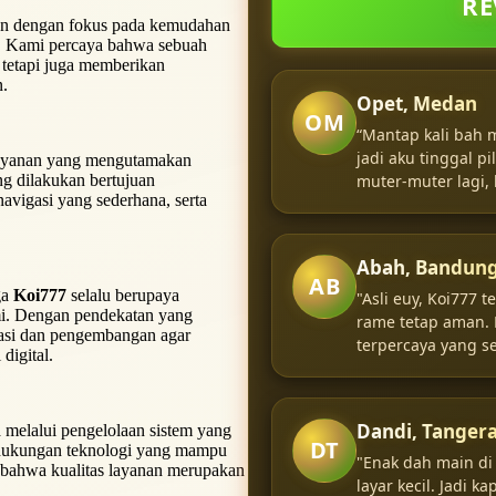
RE
kan dengan fokus pada kemudahan
n. Kami percaya bahwa sebuah
 tetapi juga memberikan
n.
Opet, Medan
OM
“Mantap kali bah 
jadi aku tinggal p
layanan yang mengutamakan
muter-muter lagi,
ng dilakukan bertujuan
avigasi yang sederhana, serta
Abah, Bandun
AB
ga
Koi777
selalu berupaya
"Asli euy, Koi777 
mi. Dengan pendekatan yang
rame tetap aman. M
uasi dan pengembangan agar
terpercaya yang se
digital.
Dandi, Tanger
melalui pengelolaan sistem yang
DT
ta dukungan teknologi yang mampu
"Enak dah main di 
bahwa kualitas layanan merupakan
layar kecil. Jadi 