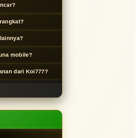
if. Kombinasi tersebut
ancar?
proses akses berjalan lebih
erangkat?
ngan tampilan yang tetap
 lainnya?
secara berkelanjutan
una mobile?
ayar sehingga tetap mudah
anan dari Koi777?
erkala agar pengguna